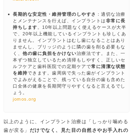
長期的な安定性・維持管理のしやすさ
：適切な治療
とメンテナンスを行えば、インプラントは
非常に長
持ちします
。10年以上問題なく使えるケースが大半
で、20年以上機能しているインプラントも珍しくあ
りません。インプラントはむし歯になることはあり
ませんし、ブリッジのように隣の歯を削る必要もな
く、
他の歯に負担をかけない
治療法です。また、一
本ずつ独立しているため清掃もしやすく、正しいセ
ルフケアと歯科医院での定期ケアで
常に清潔な状態
を維持
できます。歯周病で失った歯がインプラント
でよみがえることで、残っている自分の歯も含めた
口全体の健康を長期間守りやすくなると言えるでし
ょう。
jomos.org
以上のように、インプラント治療は「しっかり噛める
歯が戻る」
だけでなく、見た目の自然さやお手入れの