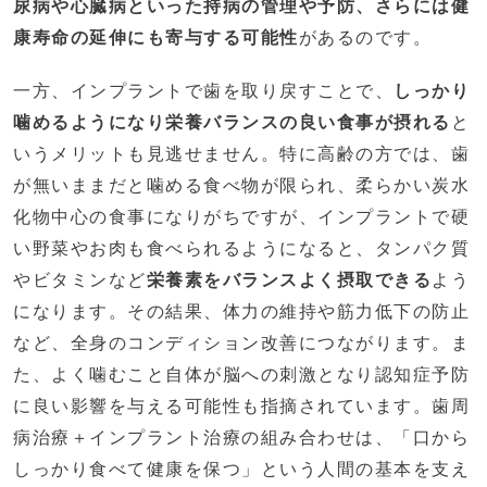
尿病や心臓病といった持病の管理や予防、さらには健
康寿命の延伸にも寄与する可能性
があるのです。
一方、インプラントで歯を取り戻すことで、
しっかり
噛めるようになり栄養バランスの良い食事が摂れる
と
いうメリットも見逃せません。特に高齢の方では、歯
が無いままだと噛める食べ物が限られ、柔らかい炭水
化物中心の食事になりがちですが、インプラントで硬
い野菜やお肉も食べられるようになると、タンパク質
やビタミンなど
栄養素をバランスよく摂取できる
よう
になります。その結果、体力の維持や筋力低下の防止
など、全身のコンディション改善につながります。ま
た、よく噛むこと自体が脳への刺激となり認知症予防
に良い影響を与える可能性も指摘されています。歯周
病治療＋インプラント治療の組み合わせは、「口から
しっかり食べて健康を保つ」という人間の基本を支え