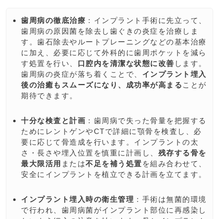
歯周病の徹底治療
：インプラント手術に先立って、
歯周病の原因菌を除去し歯ぐきの炎症を治療しま
す。歯石除去やルートプレーニングなどの基本治療
に加え、必要に応じて外科的に歯周ポケットを減ら
す処置を行い、
口腔内を清潔な状態に改善
します。
歯周病の炎症が落ち着くことで、
インプラント埋入
後の治癒もスムーズになり、成功率が高まる
ことが
期待できます。
十分な検査と計画
：歯周病で失った骨量を把握する
ためにレントゲンやCTで詳細に顎骨を検査し、必
要に応じて骨造成を行います。インプラントの太
さ・長さや埋入位置を慎重に計画し、
残存する骨を
最大限活用
または
不足を補う処置
を組み合わせて、
安全にインプラントを植立できる計画を立てます。
インプラント埋入時の衛生管理
：手術は無菌的環境
で行われ、歯周病菌がインプラント部位に再感染し