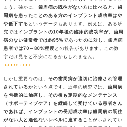
ょう。確かに、
歯周病の既往がない方に比べると、歯
周病を患ったことのある方のインプラント成功率はや
や低下する
というデータもあります。例えば、ある研
究では
インプラントの10年後の臨床的成功率が、歯周
病のない健常者では約95%であったのに対し、歯周病
患者では70～80%程度
との報告があります​。この数
字だけ見ると不安になるかもしれません。
nature.com
しかし重要なのは、
その歯周病が適切に治療され管理
されているか
という点です。近年の研究では、
歯周病
を包括的に治療し、その後も定期的なメンテナンス
（サポーティブケア）を継続して受けている患者さん
であれば、インプラントの長期成功率は歯周病の既往
がない人と遜色ないレベルに達する
ことが示されてい