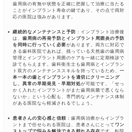
歯周病の有無や状態を正確に把握して治療に当たる
ことがインプラント寿命の鍵であり、その点で両対
応の医院は強みがあります。
継続的なメンテナンスと予防
：インプラント治療後
は、
歯周病の再発予防とインプラント周囲炎の予防
を同時に行っていく必要
があります。両方に対応で
きる歯科医院であれば、残っている天然歯の歯周病
管理とインプラント周囲のケアを一緒に定期検診で
診てもらえます。歯科衛生士も歯周病とインプラン
ト双方のメンテナンススキルを持っているため、
一
本一本の歯とインプラントを適切にクリーニング
し、異常の早期発見・早期対処
が可能です。「せっ
かく入れたインプラントがまた歯周病菌で悪くなら
ないか」という心配も、専門的なメンテナンス体制
がある医院なら軽減されるでしょう。
患者さんの安心感と信頼
：歯周病治療からインプラ
ントまで任せられる医院は、患者さんにとって
ワン
ストップで悩みを解決できる頼れる存在
です。転院