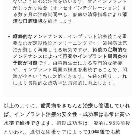
ないよう細心の注意を払います。骨とインプラント
がしっかり結合（オッセオインテグレーション）す
る数ヶ月の治癒期間中も、仮歯や清掃指導により
清
潔な口腔環境
を維持します。
継続的なメンテナンス
：インプラント治療後こそ重
要なのが定期検診とクリーニングです。歯周病は完
治が難しく再発しうる病気ですが、
術後の定期的な
メンテナンスによって再発やインプラント周囲炎の
予防が可能
です。歯科衛生士による専門的な清掃
や、インプラント周囲の検査を継続することで、問
題が小さいうちに対処できます。先述の通り、これ
により長期的な成功率は飛躍的に向上します。
以上のように、
歯周病をきちんと治療し管理していれ
ば、インプラント治療の安全性・成功率は非常に高い
水準で維持できます
。初期成功率は一般的に95%前後
といわれ​、適切な術後ケアによって
10年後でも約