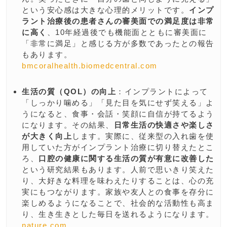
という安心感は大きな心理的メリットです。
インプ
ラント治療後の患者さんの審美面での満足度は非常
に高く
、10年経過後でも機能面とともに審美面に
「非常に満足」と感じる方が多数であったとの報告
もあります。
bmcoralhealth.biomedcentral.com
生活の質（QOL）の向上
：インプラントによって
「しっかり噛める」「見た目を気にせず笑える」よ
うになると、食事・会話・笑顔に自信が持てるよう
になります。その結果、
日常生活の快適さや楽しさ
が大きく向上
します。実際に、従来型の入れ歯を使
用していた方がインプラント治療に切り替えたとこ
ろ、
口腔の健康に関する生活の質が有意に改善した
という研究結果もあります​。人前で思いきり笑えた
り、大好きな料理を味わえたりすることは、心の充
実にもつながります。家族や友人との食事を存分に
楽しめるようになることで、社会的な活動性も高ま
り、生き生きとした毎日を送れるようになります。
nature.com