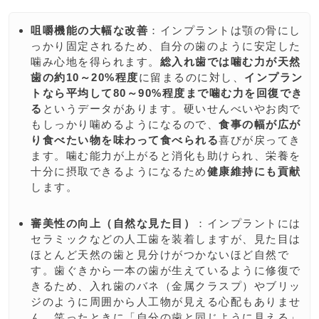
咀嚼機能の大幅な改善
：インプラントは顎の骨にし
っかり固定されるため、自分の歯のように安定した
噛み心地を得られます。
総入れ歯では噛む力が天然
歯の約10～20%程度
に留まるのに対し、
インプラン
トなら平均して80～90%程度まで噛む力を回復でき
る
というデータがあります​。硬いせんべいやお肉で
もしっかり噛めるようになるので、
食事の幅が広が
り食べたい物を味わって食べられる
喜びが戻ってき
ます。噛む能力が上がると消化も助けられ、栄養を
十分に摂取できるようになるため
健康維持にも貢献
します。
審美性の向上（自然な見た目）
：インプラントには
セラミックなどの人工歯を装着しますが、見た目は
ほとんど天然の歯と見分けがつかないほど自然で
す。歯ぐきから一本の歯が生えているように修復で
きるため、入れ歯のバネ（金属クラスプ）やブリッ
ジのように周囲から人工物が見える心配もありませ
ん。笑ったときに「自分の歯と同じように見える」