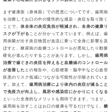
まず健康面（身体面）での恩恵についてです。歯周病
を治療してお口の中の慢性的な感染・炎症を取り除く
ことで、
体全体の炎症負担が軽減され、全身の健康リ
スクが下がる
ことが分かってきています。例えば、歯
周病菌が出す炎症物質が血流に乗って全身に影響を及
ぼすと、糖尿病の血糖コントロールが悪化したり動脈
硬化が進んだりすることがあります。しかし、
歯周病
治療で歯ぐきの炎症を抑えると血糖値のコントロール
が改善した
との報告や、心筋梗塞・脳卒中など心血管
疾患のリスク低減につながる可能性が示唆されていま
す。加えて、
歯周病治療により体内の炎症が減ること
で免疫力が向上し、風邪や感染症にかかりにくくなる
といった全身的なメリットも期待できます。つまり、
歯周病を治すことはお口の健康を守るだけでなく、
糖