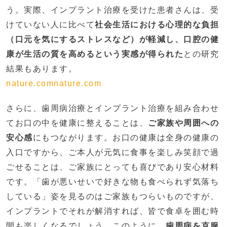
う。実際、インプラント治療を受けた患者さんは、受
けていない人に比べて
社会生活における心理的な負担
（口元を気にするストレスなど）が軽減し、口腔の健
康が生活の質を高めるという実感が得られた
との研究
結果もあります​。
nature.com
nature.com
さらに、歯周病治療とインプラント治療を組み合わせ
てお口の中を健康に整えることは、
ご家族や周囲への
安心感
にもつながります。お口の健康は全身の健康の
入口ですから、ご本人が元気に食事を楽しみ笑顔で過
ごせることは、ご家族にとっても喜びであり安心材料
です。「歯が悪いせいで好きな物も食べられず気落ち
している」姿を見るのはご家族もつらいものですが、
インプラントでそれが解消すれば、皆で食卓を囲む時
間も楽しくなるでしょう。このように、
歯周病を克服