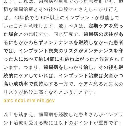
ます。これは、歯周病が重度であった患者群でも、適
切な歯周治療とその後の口腔ケアさえしっかり行え
ば、20年後でも90%以上のインプラントが機能して
いたことを意味します。驚くべきは、
定期ケアを怠っ
た場合
との比較です。同じ研究で、
歯周病の既往があ
るにもかかわらずメンテナンスを継続しなかった患者
では、インプラント喪失のリスクがメンテナンスを守
った人に比べて約14倍にも跳ね上がった
と報告されて
います​。つまり、
歯周病をしっかり治し、その後も継
続的にケアしていれば、インプラント治療は安全かつ
高い成功率で長持ちする
一方で、ケアを怠ると失敗の
リスクが格段に高くなるということです。
pmc.ncbi.nlm.nih.gov
以上を踏まえ、歯周病を経験した患者さんがインプラ
ント治療を受ける際には以下のポイントが重要です：