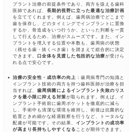
プラント治療の前提条件であり、両方を扱える歯科
医師であれば、
長期的視野に立った最適な治療計画
を立ててくれます。例えば、歯周病治療でどこまで
歯を保存し、どのタイミングでインプラントに置換
するか、骨造成をいつ行うか、といった判断を一貫
して行えるため、治療がスムーズです。また、イン
プラントを埋入する位置や本数も、歯周病の状態
（残せる歯・抜くべき歯）を踏まえて総合的に決定
できます。
口全体を見渡した包括的な治療
が受けら
れる点で安心です。
治療の安全性・成功率の向上
：歯周病専門の知識と
インプラント技術の両方を持つ歯科医師が治療を担
当すれば、
歯周病菌によるインプラント失敗のリス
クを最小限に抑える対策
が取られます。例えば、イ
ンプラント手術前に歯周ポケットを徹底的に減ら
し、手術中も清潔な環境を維持し、術後は抗菌的な
処置ときめ細かな経過観察を行うなど、トータルな
配慮が可能です。その結果、
インプラントの成功率
が高まり長持ちしやすくなる
ことが期待できます。