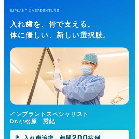
IMPLANT OVERDENTURE
入れ歯を、骨で支える。
体に優しい、新しい選択肢。
インプラントスペシャリスト
Dr.小松原 秀紀
200
入れ歯治療 年間
症例