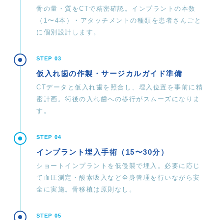
骨の量・質をCTで精密確認。インプラントの本数
（1〜4本）・アタッチメントの種類を患者さんごと
に個別設計します。
STEP 03
仮入れ歯の作製・サージカルガイド準備
CTデータと仮入れ歯を照合し、埋入位置を事前に精
密計画。術後の入れ歯への移行がスムーズになりま
す。
STEP 04
インプラント埋入手術（15〜30分）
ショートインプラントを低侵襲で埋入。必要に応じ
て血圧測定・酸素吸入など全身管理を行いながら安
全に実施。骨移植は原則なし。
STEP 05