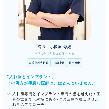
院長 小松原 秀紀
神戸大学歯学部口腔外科 卒業
口腔外科専門医
ITI認定医
医学博士
"入れ歯とインプラント。
その両方が得意な医師は、ほとんどいません。"
入れ歯専門とインプラント専門の壁を越えた：
歯
科の世界では対極にある2つの治療を融合させた
独自のアプローチ